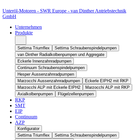
Unteröl-Motoren - SWR Europe - van Dinther Antriebstechnik
GmbH
Unternehmen
Produkte
Settima Triumflex
Settima Schraubenspindelpumpen
van Dinther Radialkolbenpumpen und Aggregate
Eckerle Innenzahnradpumpen
Continuum Schraubenspindelpumpen
Hesper Aussenzahnradpumpen
Marzocchi Aussenzahnradpumpen
Eckerle EIPH2 mit RKP
Marzocchi ALP mit Eckerle EIPH2
Marzocchi ALP mit RKP
Axialkolbenpumpen
Flügelzellenpumpen
RKP
SMT
EIP
Continuum
AZP
Konfigurator
Settima Triumflex
Settima Schraubenspindelpumpen