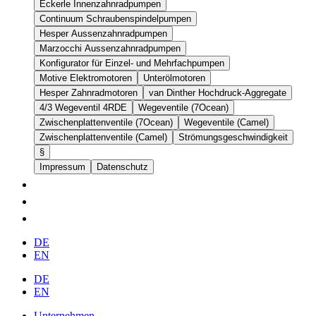
Eckerle Innenzahnradpumpen
Continuum Schraubenspindelpumpen
Hesper Aussenzahnradpumpen
Marzocchi Aussenzahnradpumpen
Konfigurator für Einzel- und Mehrfachpumpen
Motive Elektromotoren
Unterölmotoren
Hesper Zahnradmotoren
van Dinther Hochdruck-Aggregate
4/3 Wegeventil 4RDE
Wegeventile (7Ocean)
Zwischenplattenventile (7Ocean)
Wegeventile (Camel)
Zwischenplattenventile (Camel)
Strömungsgeschwindigkeit
§
Impressum
Datenschutz
DE
EN
DE
EN
Unternehmen